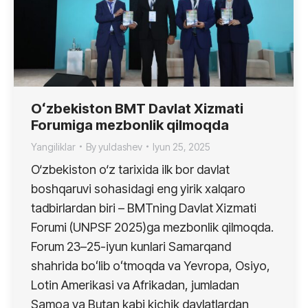
Oʻzbekiston BMT Davlat Xizmati
Forumiga mezbonlik qilmoqda
Yangiliklar
By
yuldashev
Iyun 25, 2025
O‘zbekiston o‘z tarixida ilk bor davlat
boshqaruvi sohasidagi eng yirik xalqaro
tadbirlardan biri – BMTning Davlat Xizmati
Forumi (UNPSF 2025)ga mezbonlik qilmoqda.
Forum 23–25-iyun kunlari Samarqand
shahrida boʻlib oʻtmoqda va Yevropa, Osiyo,
Lotin Amerikasi va Afrikadan, jumladan
Samoa va Butan kabi kichik davlatlardan