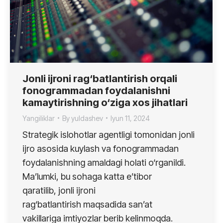
Jonli ijroni rag‘batlantirish orqali
fonogrammadan foydalanishni
kamaytirishning o‘ziga xos jihatlari
Yangiliklar
By
yuldashev
Iyun 11, 2024
Strategik islohotlar agentligi tomonidan jonli
ijro asosida kuylash va fonogrammadan
foydalanishning amaldagi holati o‘rganildi.
Ma’lumki, bu sohaga katta e’tibor
qaratilib, jonli ijroni
rag‘batlantirish maqsadida san’at
vakillariga imtiyozlar berib kelinmoqda.