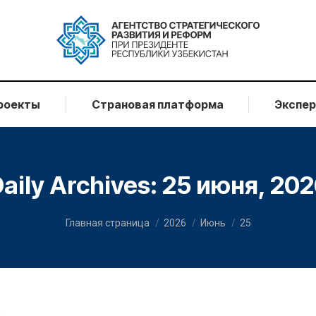
роекты
Страновая платформа
Экспе
aily Archives:
25 июня, 202
You are here:
Главная страница
2026
Июнь
25