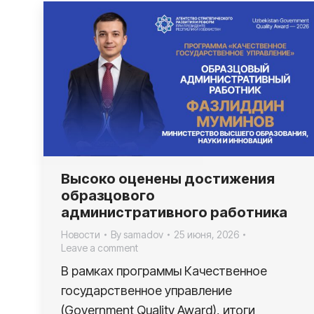
Высоко оценены достижения
образцового
административного работника
Новости
By
samadov
25 июня, 2026
Leave a comment
В рамках программы Качественное
государственное управление
(Government Quality Award), итоги