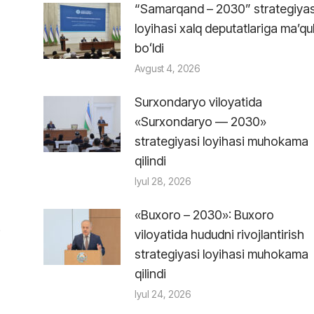
“Samarqand – 2030” strategiyas
loyihasi xalq deputatlariga maʼqu
boʻldi
Avgust 4, 2026
Surxondaryo viloyatida
«Surxondaryo — 2030»
strategiyasi loyihasi muhokama
qilindi
Iyul 28, 2026
«Buxoro – 2030»: Buxoro
i
viloyatida hududni rivojlantirish
strategiyasi loyihasi muhokama
qilindi
Iyul 24, 2026