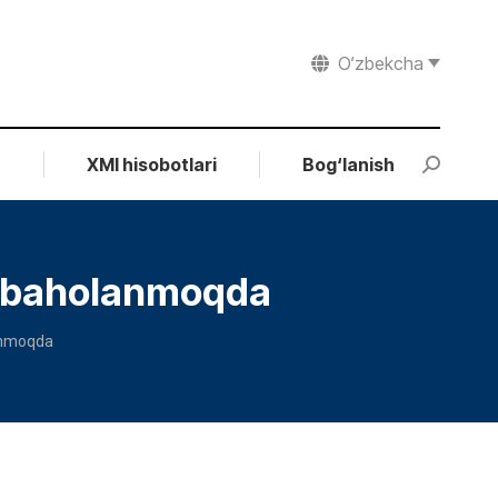
O‘zbekcha
r
XMI hisobotlari
Bog‘lanish
Search:
ti baholanmoqda
lanmoqda