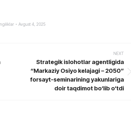
ngiliklar
Avgust 4, 2025
NEXT
a
Strategik islohotlar agentligida
“Markaziy Osiyo kelajagi – 2050”
Next
forsayt-seminarining yakunlariga
post:
doir taqdimot bo‘lib o‘tdi