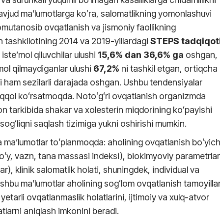
 Mavjud ma’lumotlarga koʻra, salomatlikning yomonlashuvi
nomutanosib ovqatlanish va jismoniy faollikning
sh tashkilotining 2014 va 2019-yillardagi
STEPS
tadqiqot
 iste’mol qiluvchilar ulushi
15,6% dan
36,6% ga
oshgan,
ol qilmaydiganlar ulushi
67,2%
ni tashkil etgan, ortiqcha
i ham sezilarli darajada oshgan. Ushbu tendensiyalar
yaqqol koʻrsatmoqda. Notoʻgʻri ovqatlanish organizmda
qon tarkibida shakar va xolesterin miqdorining koʻpayishi
a sogʻliqni saqlash tizimiga yukni oshirishi mumkin.
 ma’lumotlar toʻplanmoqda: aholining ovqatlanish boʻyic
boʻy, vazn, tana massasi indeksi), biokimyoviy parametrlar
r), klinik salomatlik holati, shuningdek, individual va
r. Ushbu ma’lumotlar aholining sogʻlom ovqatlanish tamoyillar
etarli ovqatlanmaslik holatlarini, ijtimoiy va xulq-atvor
atlarni aniqlash imkonini beradi.