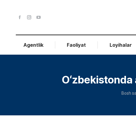
Agentlik
Faoliyat
Loyihalar
Oʻzbekistonda 
You ar
Bosh sa