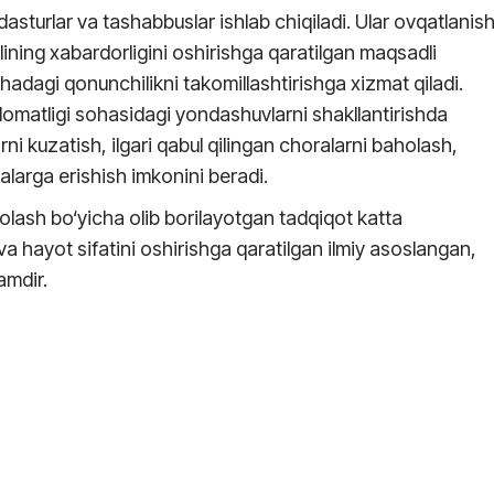
asturlar va tashabbuslar ishlab chiqiladi. Ular ovqatlanis
holining xabardorligini oshirishga qaratilgan maqsadli
adagi qonunchilikni takomillashtirishga xizmat qiladi.
omatligi sohasidagi yondashuvlarni shakllantirishda
rni kuzatish, ilgari qabul qilingan choralarni baholash,
alarga erishish imkonini beradi.
olash bo‘yicha olib borilayotgan tadqiqot katta
 hayot sifatini oshirishga qaratilgan ilmiy asoslangan,
mdir.