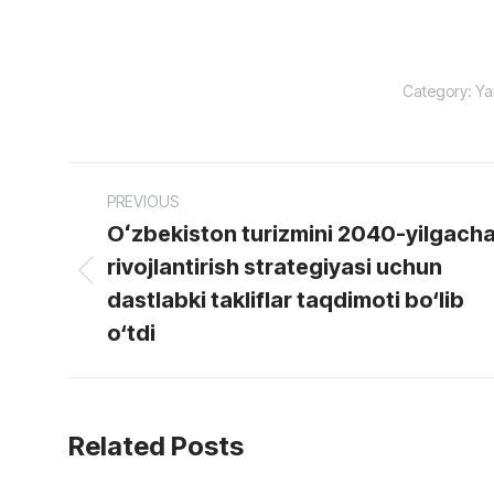
Category:
Ya
Post
PREVIOUS
navigation
Oʻzbekiston turizmini 2040-yilgach
rivojlantirish strategiyasi uchun
Previous
dastlabki takliflar taqdimoti bo‘lib
post:
o‘tdi
Related Posts