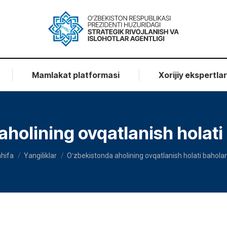
Mamlakat platformasi
Xorijiy ekspertla
aholining ovqatlanish hola
e here:
hifa
Yangiliklar
Oʻzbekistonda aholining ovqatlanish holati baho