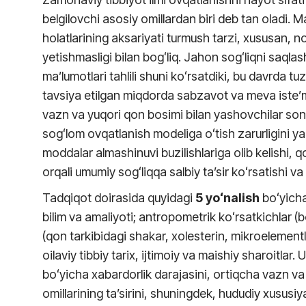
belgilovchi asosiy omillardan biri deb tan oladi.
holatlarining aksariyati turmush tarzi, xususan, 
yetishmasligi bilan bogʻliq. Jahon sogʻliqni saqla
ma’lumotlari tahlili shuni koʻrsatdiki, bu davrda tuz
tavsiya etilgan miqdorda sabzavot va meva iste’m
vazn va yuqori qon bosimi bilan yashovchilar son
sogʻlom ovqatlanish modeliga oʻtish zarurligini 
moddalar almashinuvi buzilishlariga olib kelishi, 
orqali umumiy sogʻliqqa salbiy ta’sir koʻrsatishi v
Tadqiqot doirasida quyidagi
5 yoʻnalish
boʻyicha
bilim va amaliyoti; antropometrik koʻrsatkichlar (
(qon tarkibidagi shakar, xolesterin, mikroelementla
oilaviy tibbiy tarix, ijtimoiy va maishiy sharoitla
boʻyicha xabardorlik darajasini, ortiqcha vazn va y
omillarining ta’sirini, shuningdek, hududiy xususiy