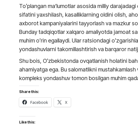
Toʻplangan ma’lumotlar asosida milliy darajadagi d
sifatini yaxshilash, kasalliklarning oldini olish, a
axborot kampaniyalarini tayyorlash va mazkur soh
Bunday tadqiqotlar xalqaro amaliyotda jamoat sal
muhim oʻrin egallaydi. Ular ratsiondagi oʻzgarishla
yondashuvlarni takomillashtirish va barqaror natij
Shu bois, Oʻzbekistonda ovqatlanish holatini bah
ahamiyatga ega. Bu salomatlikni mustahkamlash va
kompleks yondashuv tomon bosilgan muhim qada
Share this:
Facebook
X
Like this: