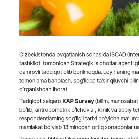
Oʻzbekistonda ovqatlanish sohasida ISCAD (Inte
tashkiloti tomonidan Strategik islohotlar agentlig
qamrovli tadqiqot olib borilmoqda. Loyihaning maq
tomonlama baholash, sogʻliqqa ta’sir qiluvchi bilim
oʻrganishdan iborat.
Tadqiqot xalqaro
KAP Survey
(bilim, munosabat
boʻlib, antropometrik oʻlchovlar, klinik va tibbiy 
respondentlarning sogʻligʻi tarixi boʻyicha ma’lum
mamlakat boʻylab 13 mingdan ortiq xonadonlar us
Zamonaviy tibbiyot ilmi ovqatlanishni hayot sifati