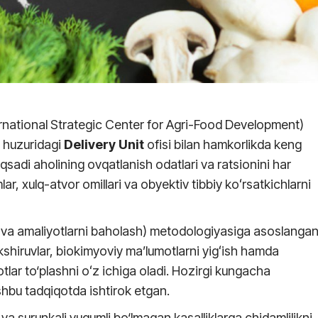
rnational Strategic Center for Agri-Food Development)
i huzuridagi
Delivery Unit
ofisi bilan hamkorlikda keng
sadi aholining ovqatlanish odatlari va ratsionini har
lar, xulq-atvor omillari va obyektiv tibbiy koʻrsatkichlarni
 va amaliyotlarni baholash) metodologiyasiga asoslanga
tekshiruvlar, biokimyoviy ma’lumotlarni yigʻish hamda
otlar to‘plashni oʻz ichiga oladi. Hozirgi kungacha
hbu tadqiqotda ishtirok etgan.
 va surunkali yuqumli bo‘lmagan kasalliklarga chidamlilikni