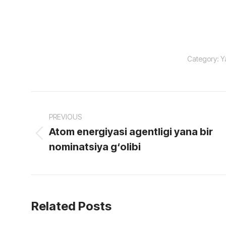
Category:
Y
Post
PREVIOUS
navigation
Atom energiyasi agentligi yana bir
Previous
nominatsiya g‘olibi
post:
Related Posts