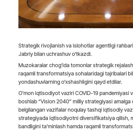
Strategik rivojlanish va islohotlar agentligi rahbar
Jabriy bilan uchrashuv o‘tkazdi.
Muzokaralar chog‘ida tomonlar strategik rejalash
raqamli transformatsiya sohalaridagi tajribalari b
yondashuvlarning o‘xshashligini qayd etdilar.
Oʻmon iqtisodiyot vaziri COVID-19 pandemiyasi va
boshlab “Vision 2040” milliy strategiyasi amalga 
belgilangan vazifalar noqulay tashqi iqtisodiy vazi
strategiyada iqtisodiyotni diversifikatsiya qilish
bandligini ta’minlash hamda raqamli transformatsi