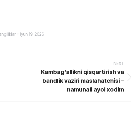
angiliklar
Iyun 19, 2026
NEXT
Kambag‘allikni qisqartirish va
bandlik vaziri maslahatchisi –
Next
post:
namunali ayol xodim