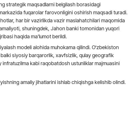
ng strategik maqsadlarni belgilash borasidagi
markazida fuqarolar farovonligini oshirish maqsadi turadi.
otlar, har bir vazirlikda vazir maslahatchilari maqomida
ish amaliyoti, shuningdek, Jahon banki tomonidan yuqori
ribasi haqida ma’lumot berildi.
iyalash modeli alohida muhokama qilindi. O‘zbekiston
alki siyosiy barqarorlik, xavfsizlik, qulay geografik
y infratuzilma kabi raqobatdosh ustunliklar majmuasini
shning amaliy jihatlarini ishlab chiqishga kelishib olindi.