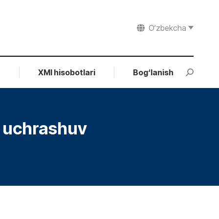
O‘zbekcha
r
XMI hisobotlari
Bog‘lanish
Search:
an uchrashuv