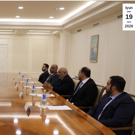
Iyun
19
2026