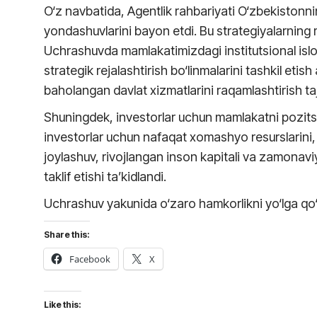
O‘z navbatida, Agentlik rahbariyati O‘zbekistonni
yondashuvlarini bayon etdi. Bu strategiyalarning 
Uchrashuvda mamlakatimizdagi institutsional isloh
strategik rejalashtirish bo‘linmalarini tashkil et
baholangan davlat xizmatlarini raqamlashtirish taj
Shuningdek, investorlar uchun mamlakatni pozits
investorlar uchun nafaqat xomashyo resurslarini, b
joylashuv, rivojlangan inson kapitali va zamonavi
taklif etishi ta’kidlandi.
Uchrashuv yakunida o‘zaro hamkorlikni yo‘lga qo‘yi
Share this:
Facebook
X
Like this: