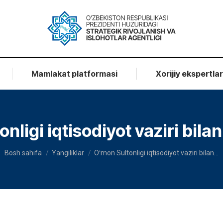
Mamlakat platformasi
Xorijiy ekspertla
nligi iqtisodiyot vaziri bil
You are here:
Bosh sahifa
Yangiliklar
Oʻmon Sultonligi iqtisodiyot vaziri bilan…