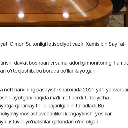
iyati Oʻmon Sultonligi iqtisodiyot vaziri Xamis bin Sayf al-
tirish, davlat boshqaruvi samaradorligi monitoringi hamd
ilan o‘rtoqlashib, bu borada qo‘llanilayotgan
 neft narxining pasayishi sharoitida 2021-yil 1-yanvarda
oshirilayotgani haqida ma’lumot berdi. U bo‘yicha
yatga qaramay to‘liq bajarilganini ta’kidladi. Bu
, moliyaviy moslashuvchanlikni kengaytirish, yoshlar
ya ustuvor yo‘nalishlar qatoridan o‘rin olgan.