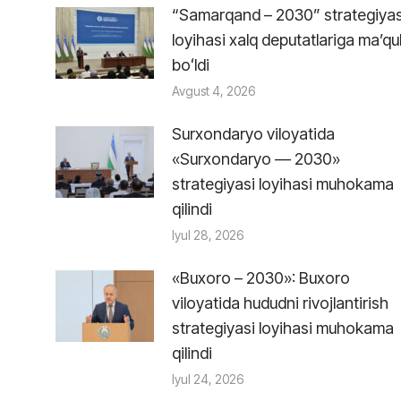
“Samarqand – 2030” strategiyas
loyihasi xalq deputatlariga maʼqu
boʻldi
Avgust 4, 2026
Surxondaryo viloyatida
«Surxondaryo — 2030»
strategiyasi loyihasi muhokama
qilindi
Iyul 28, 2026
«Buxoro – 2030»: Buxoro
i
viloyatida hududni rivojlantirish
strategiyasi loyihasi muhokama
qilindi
Iyul 24, 2026